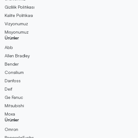
Gizlilik Politikası
Kalite Politikası
Vizyonumuz
Misyonumuz
Ürünler
Abb
Allen Bradley
Bender
Consilium
Danfoss
Deif
Ge Fanuc
Mitsubishi
Moxa
Ürünler
Omron
Pepperl+Fuchs