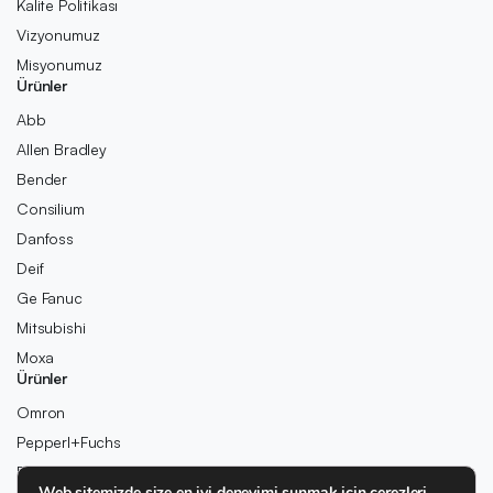
Kalite Politikası
Vizyonumuz
Misyonumuz
Ürünler
Abb
Allen Bradley
Bender
Consilium
Danfoss
Deif
Ge Fanuc
Mitsubishi
Moxa
Ürünler
Omron
Pepperl+Fuchs
Pilz
Web sitemizde size en iyi deneyimi sunmak için çerezleri