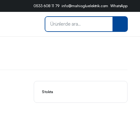
0533 608 11 79
info@mahiogluelektrik.com
WhatsApp
Stokta