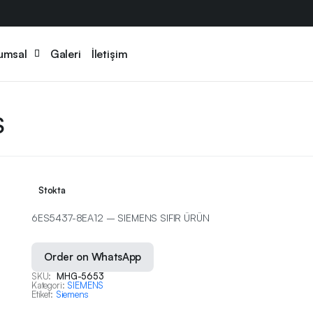
umsal
Galeri
İletişim
S
Stokta
6ES5437-8EA12 – SIEMENS SIFIR ÜRÜN
Order on WhatsApp
SKU:
MHG-5653
Kategori:
SIEMENS
Etiket:
Siemens