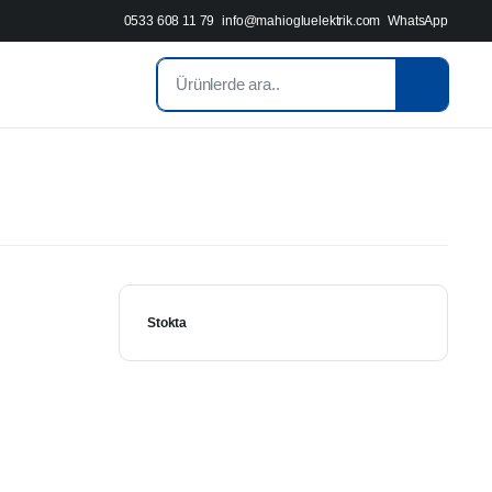
0533 608 11 79
info@mahiogluelektrik.com
WhatsApp
Stokta