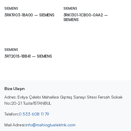
SIEMENS
SIEMENS
3RK1903-1BA00 – SIEMENS
3RK1301-1CB00-0AA2 –
SIEMENS
SIEMENS
3RT2015-1BB41 – SIEMENS
Bize Ulaşın
Adres: Evliya Çelebi Mahallesi Giptaş Sanayi Sitesi Fersah Sokak
No:20-21 Tuzla/İSTANBUL
Telefon:
0 533 608 11 79
Mail Adresi:
info@mahiogluelektrik.com