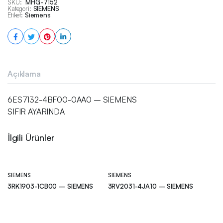
SKU:
MHG-7152
Kategori:
SIEMENS
Etiket:
Siemens
Açıklama
6ES7132-4BF00-0AA0 – SIEMENS
SIFIR AYARINDA
İlgili Ürünler
SIEMENS
SIEMENS
3RK1903-1CB00 – SIEMENS
3RV2031-4JA10 – SIEMENS