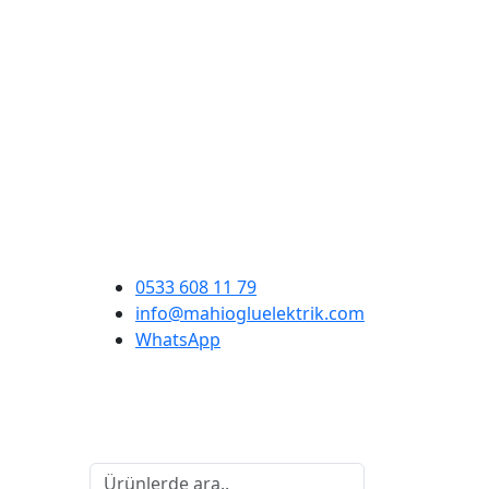
0533 608 11 79
info@mahiogluelektrik.com
WhatsApp