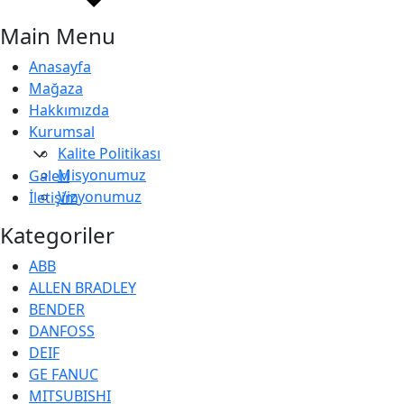
Main Menu
Anasayfa
Mağaza
Hakkımızda
Kurumsal
Kalite Politikası
Misyonumuz
Galeri
Vizyonumuz
İletişim
Kategoriler
ABB
ALLEN BRADLEY
BENDER
DANFOSS
DEIF
GE FANUC
MITSUBISHI