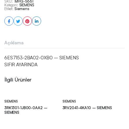
SKU:
MHG-5661
Kategori:
SIEMENS
Etiket:
Siemens
Açıklama
6ES7153-2BA02-0XB0 – SIEMENS
SIFIR AYARINDA
İlgili Ürünler
SIEMENS
SIEMENS
3RK1301-1JB00-0AA2 –
3RV2041-4KA10 – SIEMENS
SIEMENS