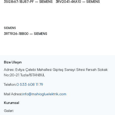
3SG1667-1BJ87-PF – SIEMENS
3RV2041-4KA10 – SIEMENS
SIEMENS
3RT1926-1BB00 – SIEMENS
Bize Ulaşın
Adres: Evliya Çelebi Mahallesi Giptaş Sanayi Sitesi Fersah Sokak
No:20-21 Tuzla/İSTANBUL
Telefon:
0 533 608 11 79
Mail Adresi:
info@mahiogluelektrik.com
Kurumsal
Galeri