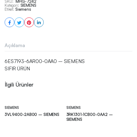
SKU:
MHG-7242
Kategori:
SIEMENS
Etiket:
Siemens
Açıklama
6ES7193-6AR00-0AA0 – SIEMENS
SIFIR ÜRÜN
İlgili Ürünler
SIEMENS
SIEMENS
3VL9400-2AB00 – SIEMENS
3RK1301-1CB00-0AA2 –
SIEMENS