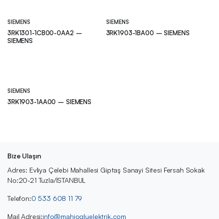
SIEMENS
SIEMENS
3RK1301-1CB00-0AA2 –
3RK1903-1BA00 – SIEMENS
SIEMENS
SIEMENS
3RK1903-1AA00 – SIEMENS
Bize Ulaşın
Adres: Evliya Çelebi Mahallesi Giptaş Sanayi Sitesi Fersah Sokak
No:20-21 Tuzla/İSTANBUL
Telefon:
0 533 608 11 79
Mail Adresi:
info@mahiogluelektrik.com