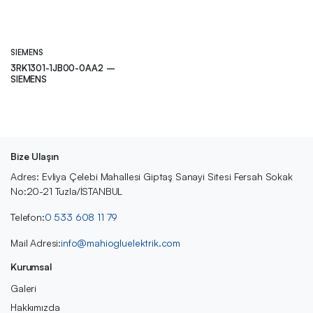
SIEMENS
3RK1301-1JB00-0AA2 –
SIEMENS
Bize Ulaşın
Adres: Evliya Çelebi Mahallesi Giptaş Sanayi Sitesi Fersah Sokak
No:20-21 Tuzla/İSTANBUL
Telefon:
0 533 608 11 79
Mail Adresi:
info@mahiogluelektrik.com
Kurumsal
Galeri
Hakkımızda