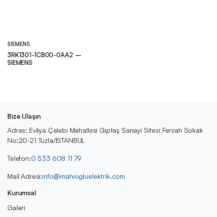
SIEMENS
3RK1301-1CB00-0AA2 –
SIEMENS
Bize Ulaşın
Adres: Evliya Çelebi Mahallesi Giptaş Sanayi Sitesi Fersah Sokak
No:20-21 Tuzla/İSTANBUL
Telefon:
0 533 608 11 79
Mail Adresi:
info@mahiogluelektrik.com
Kurumsal
Galeri