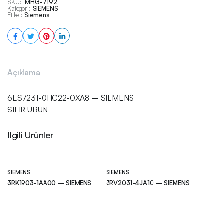
SKU:
MHG-7192
Kategori:
SIEMENS
Etiket:
Siemens
Açıklama
6ES7231-0HC22-0XA8 – SIEMENS
SIFIR ÜRÜN
İlgili Ürünler
SIEMENS
SIEMENS
3RK1903-1AA00 – SIEMENS
3RV2031-4JA10 – SIEMENS