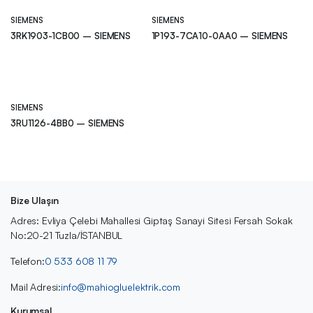
SIEMENS
SIEMENS
3RK1903-1CB00 – SIEMENS
1P193-7CA10-0AA0 – SIEMENS
SIEMENS
3RU1126-4BB0 – SIEMENS
Bize Ulaşın
Adres: Evliya Çelebi Mahallesi Giptaş Sanayi Sitesi Fersah Sokak
No:20-21 Tuzla/İSTANBUL
Telefon:
0 533 608 11 79
Mail Adresi:
info@mahiogluelektrik.com
Kurumsal