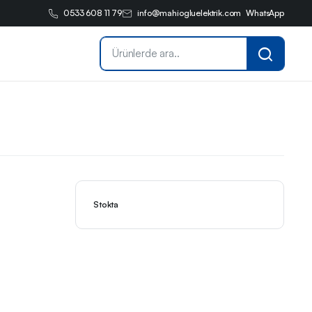
0533 608 11 79
info@mahiogluelektrik.com
WhatsApp
Stokta