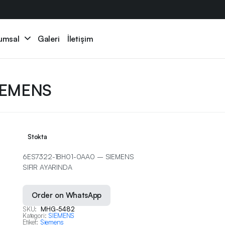
umsal
Galeri
İletişim
IEMENS
Stokta
6ES7322-1BH01-0AA0 – SIEMENS
SIFIR AYARINDA
Order on WhatsApp
SKU:
MHG-5482
Kategori:
SIEMENS
Etiket:
Siemens