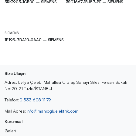
3RK1903-1CB00 – SIEMENS
3SG1667-1BJ87-PF – SIEMENS
SIEMENS
1P193-7DA10-0AA0 – SIEMENS
Bize Ulaşın
Adres: Evliya Çelebi Mahallesi Giptaş Sanayi Sitesi Fersah Sokak
No:20-21 Tuzla/İSTANBUL
Telefon:
0 533 608 11 79
Mail Adresi:
info@mahiogluelektrik.com
Kurumsal
Galeri