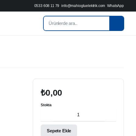
0533 608 11 79
info@mahiogluelektrik.com
WhatsApp
₺
0,00
Stokta
6ES7331-
7NF00-
0AB0
-
Sepete Ekle
SIEMENS