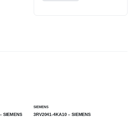
quantity
SIEMENS
 – SIEMENS
3RV2041-4KA10 – SIEMENS
₺
0,00