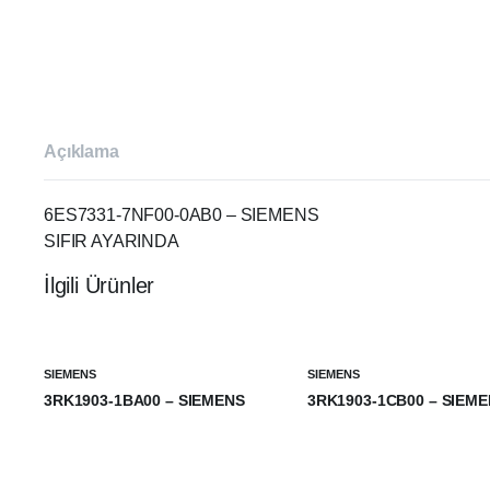
Açıklama
6ES7331-7NF00-0AB0 – SIEMENS
SIFIR AYARINDA
İlgili Ürünler
SIEMENS
SIEMENS
3RK1903-1BA00 – SIEMENS
3RK1903-1CB00 – SIEM
₺
0,00
₺
0,00