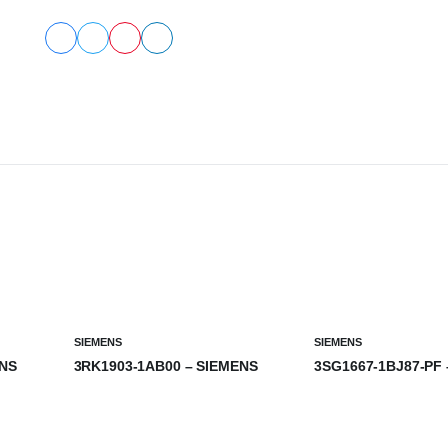
SIEMENS
SIEMENS
ENS
3RK1903-1AB00 – SIEMENS
3SG1667-1BJ87-PF
₺
0,00
₺
0,00