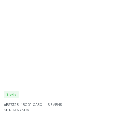
Stokta
6ES7338-4BC01-0AB0 – SIEMENS
SIFIR AYARINDA