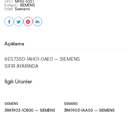
SKU:
MHG-5351
Kategori:
SIEMENS
Etiket:
Siemens
Açıklama
6ES7350-1AH01-0AE0 – SIEMENS
SIFIR AYARINDA
İlgili Ürünler
SIEMENS
SIEMENS
3RK1903-1CB00 – SIEMENS
3RK1903-1AA00 – SIEMENS