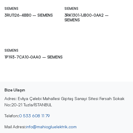
SIEMENS
SIEMENS
3RU1126-4BB0 – SIEMENS
3RK1301-1JB00-0AA2 –
SIEMENS
SIEMENS
1P193-7CA10-0AA0 – SIEMENS
Bize Ulaşın
Adres: Evliya Çelebi Mahallesi Giptaş Sanayi Sitesi Fersah Sokak
No:20-21 Tuzla/İSTANBUL
Telefon:
0 533 608 11 79
Mail Adresi:
info@mahiogluelektrik.com