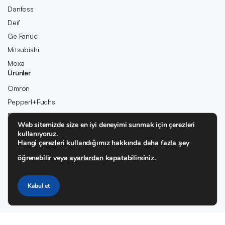
Danfoss
Deif
Ge Fanuc
Mitsubishi
Moxa
Ürünler
Omron
Pepperl+Fuchs
Pilz
Web sitemizde size en iyi deneyimi sunmak için çerezleri
Rexroth
kullanıyoruz.
Rolls-Royce
Hangi çerezleri kullandığımız hakkında daha fazla şey
Schneider
öğrenebilir veya
ayarlardan
kapatabilirsiniz.
SIEMENS
Wago
Kabul et
Woodward