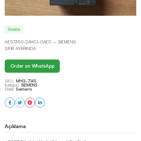
Stokta
6ES7350-2AH01-0AE0 – SIEMENS
SIFIR AYARINDA
Order on WhatsApp
SKU:
MHG-7145
Kategori:
SIEMENS
Etiket:
Siemens
Açıklama