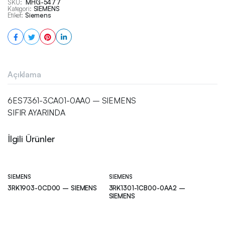
SKU:
MHG-5477
Kategori:
SIEMENS
Etiket:
Siemens
Açıklama
6ES7361-3CA01-0AA0 – SIEMENS
SIFIR AYARINDA
İlgili Ürünler
SIEMENS
SIEMENS
3RK1903-0CD00 – SIEMENS
3RK1301-1CB00-0AA2 –
SIEMENS