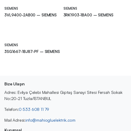
SIEMENS
SIEMENS
3VL9400-2AB00 – SIEMENS
3RK1903-1BA00 – SIEMENS
SIEMENS
3SG1667-1BJ87-PF – SIEMENS
Bize Ulaşın
Adres: Evliya Çelebi Mahallesi Giptaş Sanayi Sitesi Fersah Sokak
No:20-21 Tuzla/İSTANBUL
Telefon:
0 533 608 11 79
Mail Adresi:
info@mahiogluelektrik.com
Kurumsal