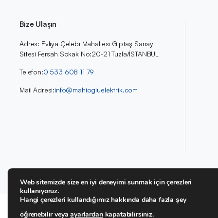
Bize Ulaşın
Adres: Evliya Çelebi Mahallesi Giptaş Sanayi
Sitesi Fersah Sokak No:20-21 Tuzla/İSTANBUL
Telefon:
0 533 608 11 79
Mail Adresi:
info@mahiogluelektrik.com
Web sitemizde size en iyi deneyimi sunmak için çerezleri
kullanıyoruz.
Hangi çerezleri kullandığımız hakkında daha fazla şey
Copyright 2024 | Mahioğlu Elektrik
öğrenebilir veya
ayarlardan
kapatabilirsiniz.