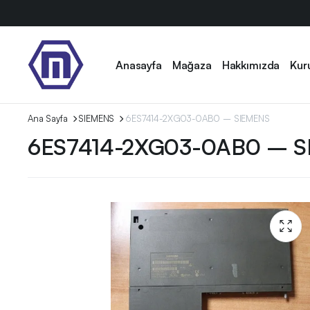
Anasayfa
Mağaza
Hakkımızda
Kur
Ana Sayfa
SIEMENS
6ES7414-2XG03-0AB0 – SIEMENS
6ES7414-2XG03-0AB0 – S