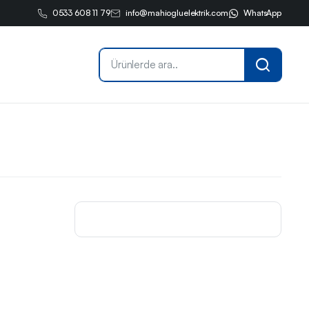
0533 608 11 79
info@mahiogluelektrik.com
WhatsApp