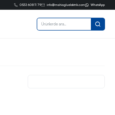
0533 608 11 79
info@mahiogluelektrik.com
WhatsApp