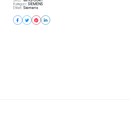
SKU:
MHG-5641
Kategori:
SIEMENS
Etiket:
Siemens