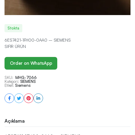
Stokta
6ES7421-1FH00-0AA0 – SIEMENS
SIFIR ÜRÜN
Order on WhatsApp
SKU:
MHG-7066
Kategori:
SIEMENS
Etiket:
Siemens
Açıklama