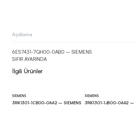
Açıklama
6ES7431-7QH00-0AB0 – SIEMENS
SIFIR AYARINDA
İlgili Ürünler
SIEMENS
SIEMENS
3RK1301-1CB00-0AA2 – SIEMENS
3RK1301-1JB00-0AA2 –