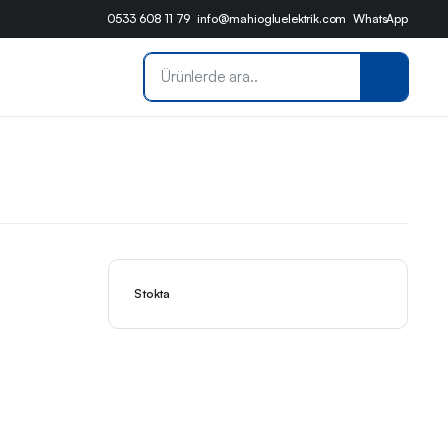
0533 608 11 79
info@mahiogluelektrik.com
WhatsApp
Stokta