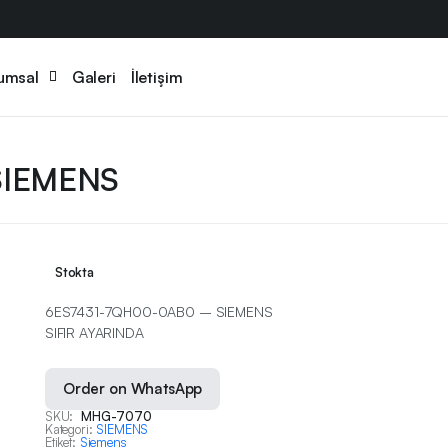
umsal
Galeri
İletişim
SIEMENS
Stokta
6ES7431-7QH00-0AB0 – SIEMENS
SIFIR AYARINDA
Order on WhatsApp
SKU:
MHG-7070
Kategori:
SIEMENS
Etiket:
Siemens