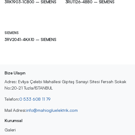
3RK1903-1CB00 – SIEMENS
3RU1126-4BB0 – SIEMENS
SIEMENS
3RV2041-4KA10 – SIEMENS
Bize Ulaşın
Adres: Evliya Çelebi Mahallesi Giptaş Sanayi Sitesi Fersah Sokak
No:20-21 Tuzla/İSTANBUL
Telefon:
0 533 608 11 79
Mail Adresi:
info@mahiogluelektrik.com
Kurumsal
Galeri