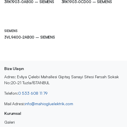
3RK1903-0AB00 – SIEMENS
3RK1903-0CD00 – SIEMENS
SIEMENS
3VL9400-2AB00 – SIEMENS
Bize Ulaşın
Adres: Evliya Çelebi Mahallesi Giptaş Sanayi Sitesi Fersah Sokak
No:20-21 Tuzla/İSTANBUL
Telefon:
0 533 608 11 79
Mail Adresi:
info@mahiogluelektrik.com
Kurumsal
Galeri