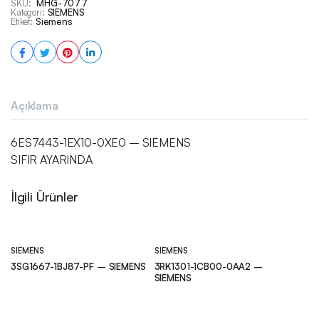
SKU:
MHG-7077
Kategori:
SIEMENS
Etiket:
Siemens
Açıklama
6ES7443-1EX10-0XE0 – SIEMENS
SIFIR AYARINDA
İlgili Ürünler
SIEMENS
SIEMENS
3SG1667-1BJ87-PF – SIEMENS
3RK1301-1CB00-0AA2 –
SIEMENS