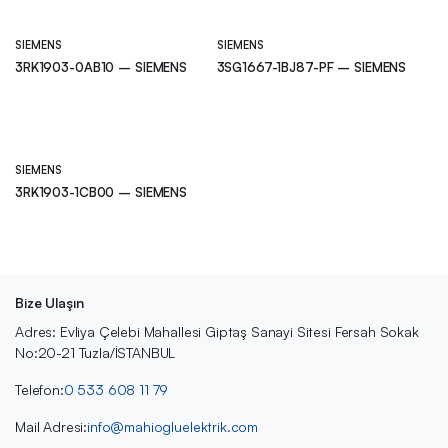
SIEMENS
SIEMENS
3RK1903-0AB10 – SIEMENS
3SG1667-1BJ87-PF – SIEMENS
SIEMENS
3RK1903-1CB00 – SIEMENS
Bize Ulaşın
Adres: Evliya Çelebi Mahallesi Giptaş Sanayi Sitesi Fersah Sokak
No:20-21 Tuzla/İSTANBUL
Telefon:
0 533 608 11 79
Mail Adresi:
info@mahiogluelektrik.com