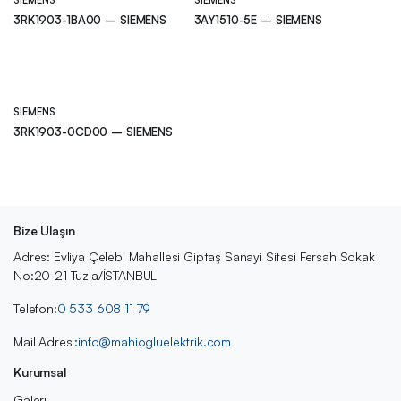
SIEMENS
SIEMENS
3RK1903-1BA00 – SIEMENS
3AY1510-5E – SIEMENS
SIEMENS
3RK1903-0CD00 – SIEMENS
Bize Ulaşın
Adres: Evliya Çelebi Mahallesi Giptaş Sanayi Sitesi Fersah Sokak
No:20-21 Tuzla/İSTANBUL
Telefon:
0 533 608 11 79
Mail Adresi:
info@mahiogluelektrik.com
Kurumsal
Galeri