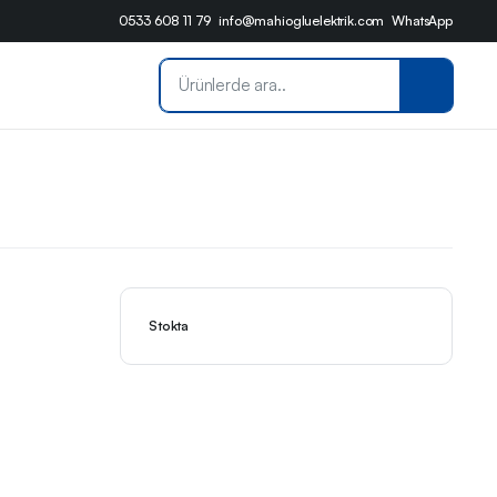
0533 608 11 79
info@mahiogluelektrik.com
WhatsApp
Stokta