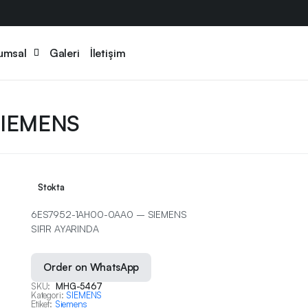
umsal
Galeri
İletişim
SIEMENS
Stokta
6ES7952-1AH00-0AA0 – SIEMENS
SIFIR AYARINDA
Order on WhatsApp
SKU:
MHG-5467
Kategori:
SIEMENS
Etiket:
Siemens