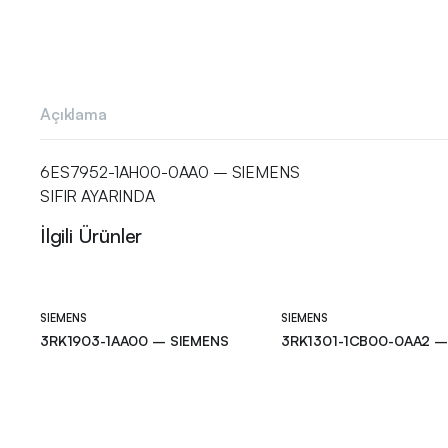
Açıklama
6ES7952-1AH00-0AA0 – SIEMENS
SIFIR AYARINDA
İlgili Ürünler
SIEMENS
SIEMENS
3RK1903-1AA00 – SIEMENS
3RK1301-1CB00-0AA2 –