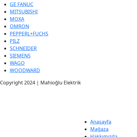
GE FANUC
MITSUBISHI
MOXA
OMRON
PEPPERL+FUCHS
PILZ
SCHNEIDER
SIEMENS
WAGO
WOODWARD
Copyright 2024 | Mahioğlu Elektrik
Anasayfa
Mağaza
Hakkımızda