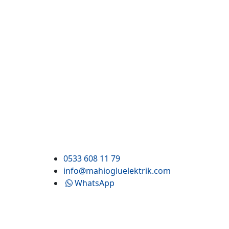
0533 608 11 79
info@mahiogluelektrik.com
WhatsApp