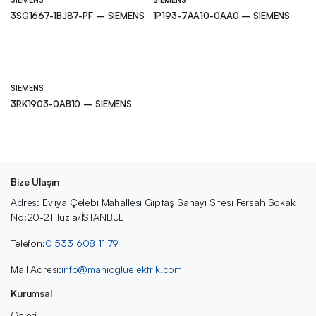
SIEMENS
SIEMENS
3SG1667-1BJ87-PF – SIEMENS
1P193-7AA10-0AA0 – SIEMENS
SIEMENS
3RK1903-0AB10 – SIEMENS
Bize Ulaşın
Adres: Evliya Çelebi Mahallesi Giptaş Sanayi Sitesi Fersah Sokak
No:20-21 Tuzla/İSTANBUL
Telefon:
0 533 608 11 79
Mail Adresi:
info@mahiogluelektrik.com
Kurumsal
Galeri