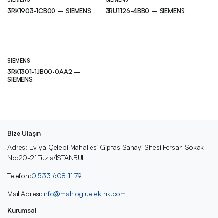
SIEMENS
SIEMENS
3RK1903-1CB00 – SIEMENS
3RU1126-4BB0 – SIEMENS
SIEMENS
3RK1301-1JB00-0AA2 –
SIEMENS
Bize Ulaşın
Adres: Evliya Çelebi Mahallesi Giptaş Sanayi Sitesi Fersah Sokak
No:20-21 Tuzla/İSTANBUL
Telefon:
0 533 608 11 79
Mail Adresi:
info@mahiogluelektrik.com
Kurumsal