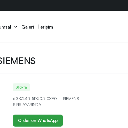
umsal
Galeri
İletişim
SIEMENS
Stokta
6GK7443-5DX03-0XE0 – SIEMENS
SIFIR AYARINDA
Order on WhatsApp