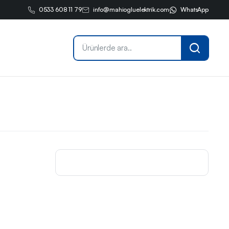
0533 608 11 79
info@mahiogluelektrik.com
WhatsApp