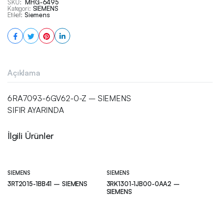
SKU:
MHG-6495
Kategori:
SIEMENS
Etiket:
Siemens
Açıklama
6RA7093-6GV62-0-Z – SIEMENS
SIFIR AYARINDA
İlgili Ürünler
SIEMENS
SIEMENS
3RT2015-1BB41 – SIEMENS
3RK1301-1JB00-0AA2 –
SIEMENS