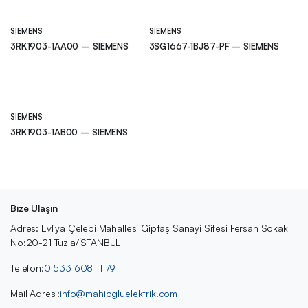
SIEMENS
SIEMENS
3RK1903-1AA00 – SIEMENS
3SG1667-1BJ87-PF – SIEMENS
SIEMENS
3RK1903-1AB00 – SIEMENS
Bize Ulaşın
Adres: Evliya Çelebi Mahallesi Giptaş Sanayi Sitesi Fersah Sokak
No:20-21 Tuzla/İSTANBUL
Telefon:
0 533 608 11 79
Mail Adresi:
info@mahiogluelektrik.com