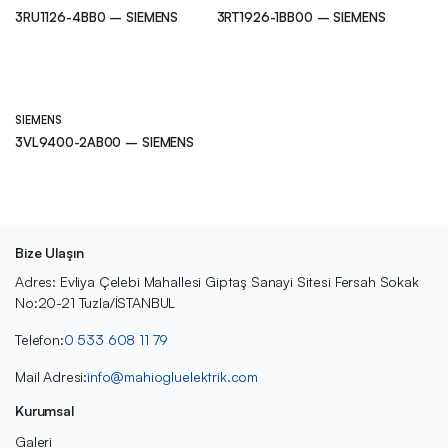
3RU1126-4BB0 – SIEMENS
3RT1926-1BB00 – SIEMENS
SIEMENS
3VL9400-2AB00 – SIEMENS
Bize Ulaşın
Adres: Evliya Çelebi Mahallesi Giptaş Sanayi Sitesi Fersah Sokak
No:20-21 Tuzla/İSTANBUL
Telefon:
0 533 608 11 79
Mail Adresi:
info@mahiogluelektrik.com
Kurumsal
Galeri