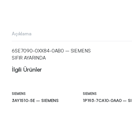
Açıklama
6SE7090-0XX84-0AB0 – SIEMENS
SIFIR AYARINDA
İlgili Ürünler
SIEMENS
SIEMENS
3AY1510-5E – SIEMENS
1P193-7CA10-0AA0 – S