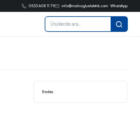
0533 608 11 79
info@mahiogluelektrik.com
WhatsApp
Stokta