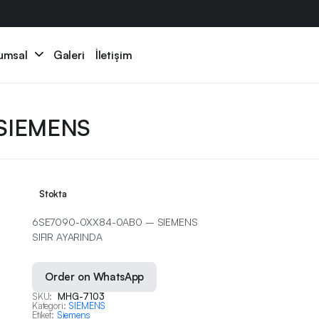
umsal
Galeri
İletişim
SIEMENS
Stokta
6SE7090-0XX84-0AB0 – SIEMENS
SIFIR AYARINDA
Order on WhatsApp
SKU:
MHG-7103
Kategori:
SIEMENS
Etiket:
Siemens