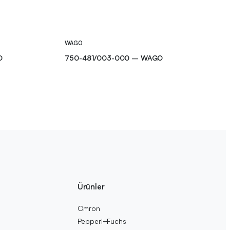
WAGO
O
750-481/003-000 – WAGO
Ürünler
Omron
Pepperl+Fuchs