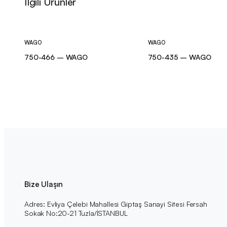
İlgili Ürünler
WAGO
WAGO
750-466 – WAGO
750-435 – WAGO
Bize Ulaşın
Adres: Evliya Çelebi Mahallesi Giptaş Sanayi Sitesi Fersah
Sokak No:20-21 Tuzla/İSTANBUL