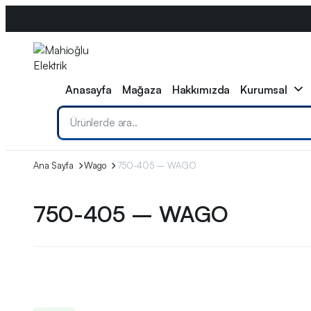
0533 608 11 79
info@mahiogluelektrik.com
WhatsApp
Anasayfa
Mağaza
Hakkımızda
Kurumsal
Ana Sayfa
Wago
750-405 – WAGO
750-405 – WAGO