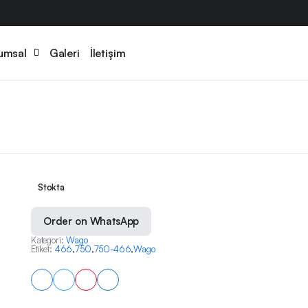
umsal
Galeri
İletişim
Stokta
Order on WhatsApp
Kategori:
Wago
Etiket:
466
,
750
,
750-466
,
Wago