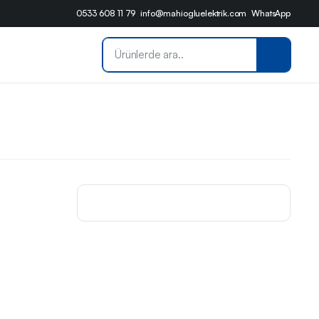
0533 608 11 79
info@mahiogluelektrik.com
WhatsApp