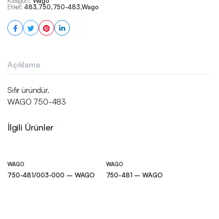
Kategori:
Wago
Etiket:
483
,
750
,
750-483
,
Wago
Açıklama
Sıfır üründür.
WAGO 750-483
İlgili Ürünler
WAGO
WAGO
750-481/003-000 – WAGO
750-481 – WAGO