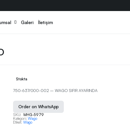
umsal
Galeri
İletişim
O
Stokta
750-637/000-002 – WAGO SIFIR AYARINDA
Order on WhatsApp
SKU:
MHG-5979
Kategori:
Wago
Etiket:
Wago