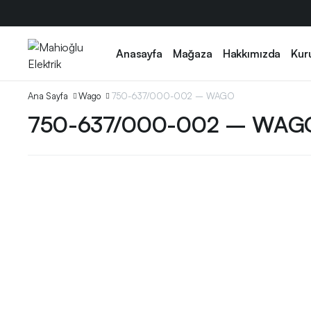
Anasayfa
Mağaza
Hakkımızda
Kur
Ana Sayfa
Wago
750-637/000-002 – WAGO
750-637/000-002 – WAG