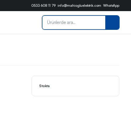
0533 608 11 79
info@mahiogluelektrik.com
WhatsApp
Stokta