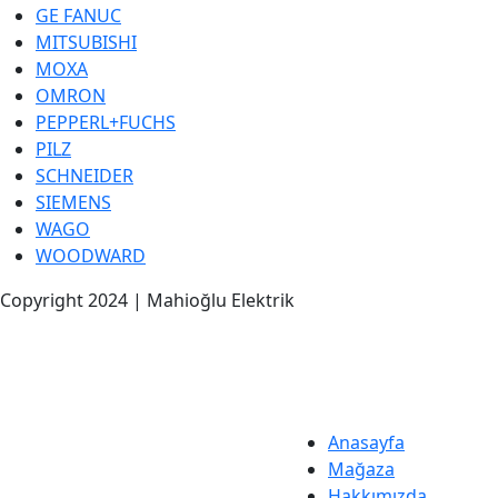
GE FANUC
MITSUBISHI
MOXA
OMRON
PEPPERL+FUCHS
PILZ
SCHNEIDER
SIEMENS
WAGO
WOODWARD
Copyright 2024 | Mahioğlu Elektrik
Anasayfa
Mağaza
Hakkımızda