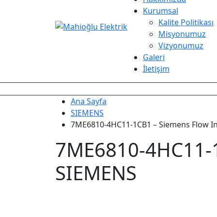
Kurumsal
Kalite Politikası
Misyonumuz
Vizyonumuz
Galeri
İletişim
Ana Sayfa
SIEMENS
7ME6810-4HC11-1CB1 – Siemens Flow I
7ME6810-4HC11-1
SIEMENS