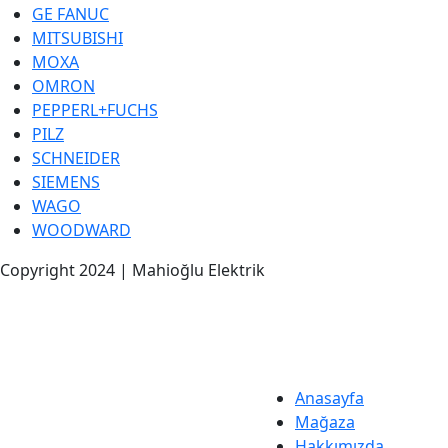
GE FANUC
MITSUBISHI
MOXA
OMRON
PEPPERL+FUCHS
PILZ
SCHNEIDER
SIEMENS
WAGO
WOODWARD
Copyright 2024 | Mahioğlu Elektrik
Anasayfa
Mağaza
Hakkımızda