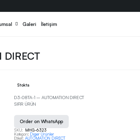
umsal
Galeri
İletişim
 DIRECT
Stokta
D3-08TA-1 – AUTOMATION DIRECT
SIFIR ÜRÜN
Order on WhatsApp
SKU:
MHG-6323
Kategori:
Diger Ürünler
Etiket:
AUTOMATION DIRECT