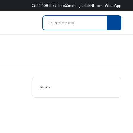
0533 608 11 79
info@mahiogluelektrik.com
WhatsApp
Stokta