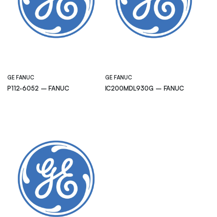
GE FANUC
GE FANUC
P112-6052 – FANUC
IC200MDL930G – FANUC