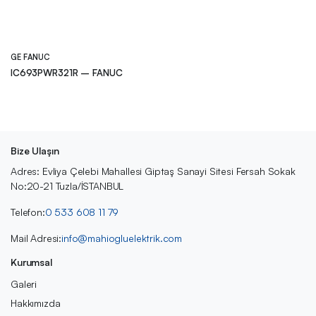
GE FANUC
IC693PWR321R – FANUC
Bize Ulaşın
Adres: Evliya Çelebi Mahallesi Giptaş Sanayi Sitesi Fersah Sokak
No:20-21 Tuzla/İSTANBUL
Telefon:
0 533 608 11 79
Mail Adresi:
info@mahiogluelektrik.com
Kurumsal
Galeri
Hakkımızda