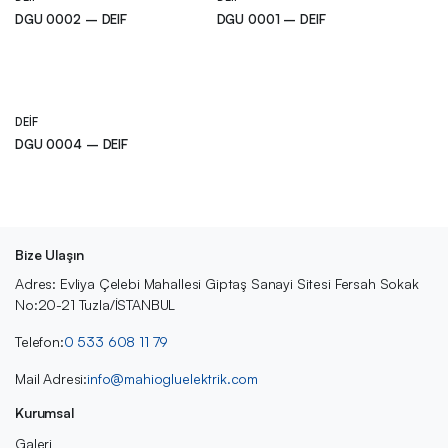
DGU 0002 – DEIF
DGU 0001 – DEIF
DEIF
DGU 0004 – DEIF
Bize Ulaşın
Adres: Evliya Çelebi Mahallesi Giptaş Sanayi Sitesi Fersah Sokak
No:20-21 Tuzla/İSTANBUL
Telefon:
0 533 608 11 79
Mail Adresi:
info@mahiogluelektrik.com
Kurumsal
Galeri