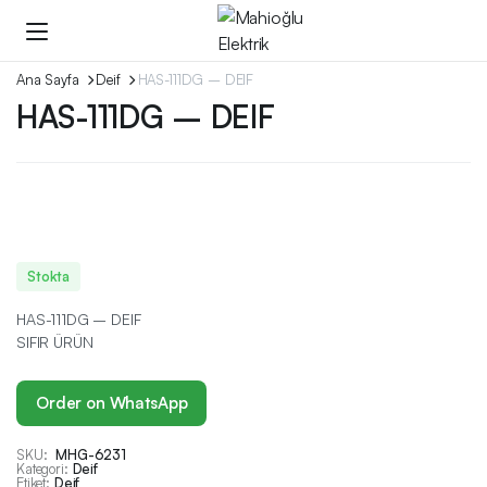
Ana Sayfa
Deif
HAS-111DG – DEIF
HAS-111DG – DEIF
Stokta
HAS-111DG – DEIF
SIFIR ÜRÜN
Order on WhatsApp
SKU:
MHG-6231
Kategori:
Deif
Etiket:
Deif