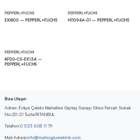
PEPPERL+FUCHS
PEPPERL+FUCHS
EXI800 – PEPPERL+FUCHS
H11094A-01 – PEPPERL+FUCHS
PEPPERL+FUCHS
KFD0-CS-EX1.54 –
PEPPERL+FUCHS
Bize Ulaşın
Adres: Evliya Çelebi Mahallesi Giptaş Sanayi Sitesi Fersah Sokak
No:20-21 Tuzla/İSTANBUL
Telefon:
0 533 608 11 79
Mail Adresi:
info@mahiogluelektrik.com