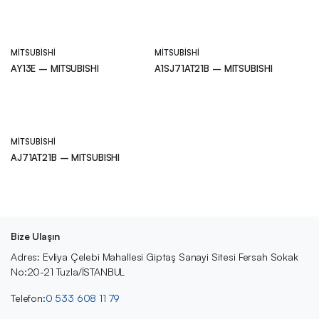
MITSUBISHI
MITSUBISHI
AY13E – MITSUBISHI
A1SJ71AT21B – MITSUBISHI
MITSUBISHI
AJ71AT21B – MITSUBISHI
Bize Ulaşın
Adres: Evliya Çelebi Mahallesi Giptaş Sanayi Sitesi Fersah Sokak
No:20-21 Tuzla/İSTANBUL
Telefon:
0 533 608 11 79