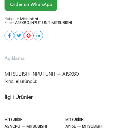
Order on WhatsApp
Kategori:
Mitsubishi
Etiket:
A1SX80
,
INPUT UNIT
,
MITSUBISHI
Açıklama
MITSUBISHI INPUT UNIT – A1SX80
İkinci el üründür.
İlgili Ürünler
MITSUBISHI
MITSUBISHI
A2NCPU – MITSUBISHI
AY13E – MITSUBISHI