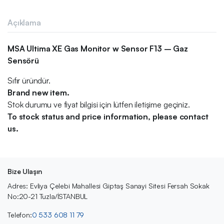
Açıklama
MSA Ultima XE Gas Monitor w Sensor F13 – Gaz
Sensörü
Sıfır üründür.
Brand new item.
Stok durumu ve fiyat bilgisi için lütfen iletişime geçiniz.
To stock status and price information, please contact
us.
Bize Ulaşın
Adres: Evliya Çelebi Mahallesi Giptaş Sanayi Sitesi Fersah Sokak
No:20-21 Tuzla/İSTANBUL
Telefon:
0 533 608 11 79