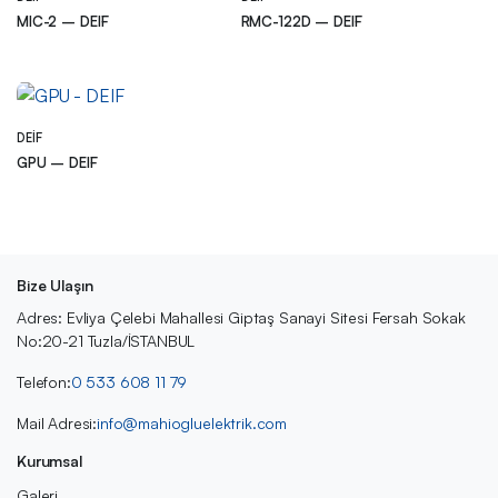
MIC-2 – DEIF
RMC-122D – DEIF
DEIF
GPU – DEIF
Bize Ulaşın
Adres: Evliya Çelebi Mahallesi Giptaş Sanayi Sitesi Fersah Sokak
No:20-21 Tuzla/İSTANBUL
Telefon:
0 533 608 11 79
Mail Adresi:
info@mahiogluelektrik.com
Kurumsal
Galeri